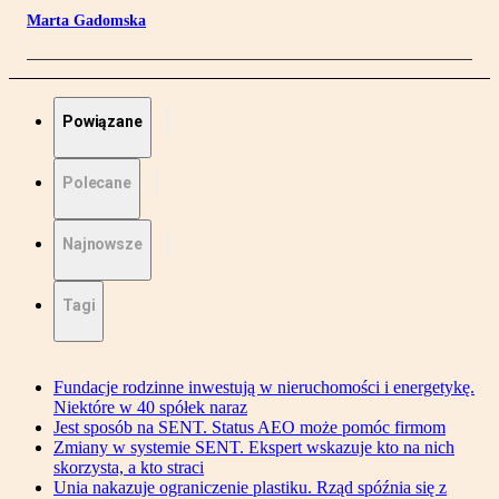
Marta Gadomska
Powiązane
Polecane
Najnowsze
Tagi
Fundacje rodzinne inwestują w nieruchomości i energetykę.
Niektóre w 40 spółek naraz
Jest sposób na SENT. Status AEO może pomóc firmom
Zmiany w systemie SENT. Ekspert wskazuje kto na nich
skorzysta, a kto straci
Unia nakazuje ograniczenie plastiku. Rząd spóźnia się z