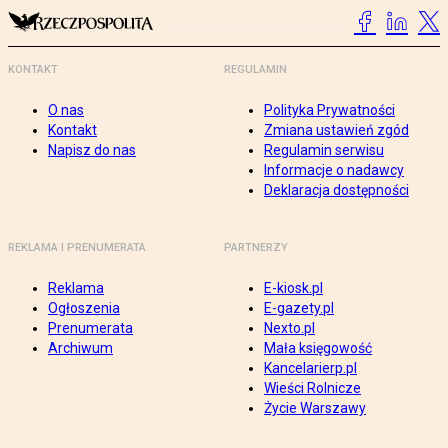
KONTAKT
REGULAMIN
O nas
Polityka Prywatności
Kontakt
Zmiana ustawień zgód
Napisz do nas
Regulamin serwisu
Informacje o nadawcy
Deklaracja dostępności
REKLAMA I PRENUMERATA
PARTNERZY
Reklama
E-kiosk.pl
Ogłoszenia
E-gazety.pl
Prenumerata
Nexto.pl
Archiwum
Mała księgowość
Kancelarierp.pl
Wieści Rolnicze
Życie Warszawy