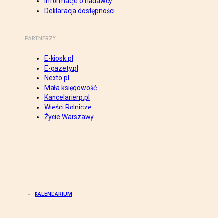
Informacje o nadawcy
Deklaracja dostępności
PARTNERZY
E-kiosk.pl
E-gazety.pl
Nexto.pl
Mała księgowość
Kancelarierp.pl
Wieści Rolnicze
Życie Warszawy
KALENDARIUM