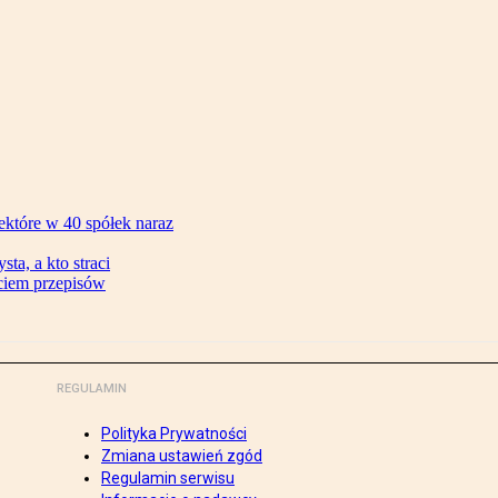
ektóre w 40 spółek naraz
ta, a kto straci
ęciem przepisów
REGULAMIN
Polityka Prywatności
Zmiana ustawień zgód
Regulamin serwisu