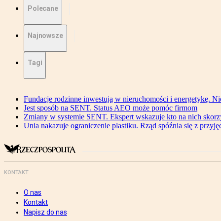
Polecane
Najnowsze
Tagi
Fundacje rodzinne inwestują w nieruchomości i energetykę. Ni
Jest sposób na SENT. Status AEO może pomóc firmom
Zmiany w systemie SENT. Ekspert wskazuje kto na nich skorzys
Unia nakazuje ograniczenie plastiku. Rząd spóźnia się z przyj
KONTAKT
O nas
Kontakt
Napisz do nas