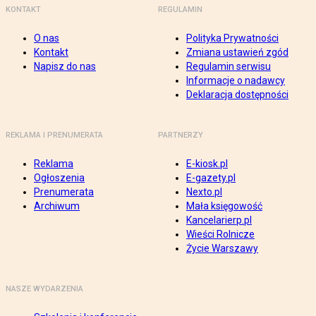
KONTAKT
REGULAMIN
O nas
Polityka Prywatności
Kontakt
Zmiana ustawień zgód
Napisz do nas
Regulamin serwisu
Informacje o nadawcy
Deklaracja dostępności
REKLAMA I PRENUMERATA
PARTNERZY
Reklama
E-kiosk.pl
Ogłoszenia
E-gazety.pl
Prenumerata
Nexto.pl
Archiwum
Mała księgowość
Kancelarierp.pl
Wieści Rolnicze
Życie Warszawy
NASZE WYDARZENIA