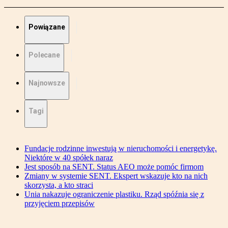
Powiązane
Polecane
Najnowsze
Tagi
Fundacje rodzinne inwestują w nieruchomości i energetykę.
Niektóre w 40 spółek naraz
Jest sposób na SENT. Status AEO może pomóc firmom
Zmiany w systemie SENT. Ekspert wskazuje kto na nich
skorzysta, a kto straci
Unia nakazuje ograniczenie plastiku. Rząd spóźnia się z
przyjęciem przepisów