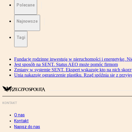
Polecane
Najnowsze
Tagi
Fundacje rodzinne inwestują w nieruchomości i energetykę. Ni
Jest sposób na SENT. Status AEO może pomóc firmom
Zmiany w systemie SENT. Ekspert wskazuje kto na nich skorzys
Unia nakazuje ograniczenie plastiku. Rząd spóźnia się z przyj
KONTAKT
O nas
Kontakt
Napisz do nas