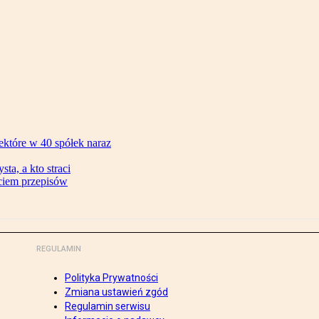
ektóre w 40 spółek naraz
ta, a kto straci
ęciem przepisów
REGULAMIN
Polityka Prywatności
Zmiana ustawień zgód
Regulamin serwisu