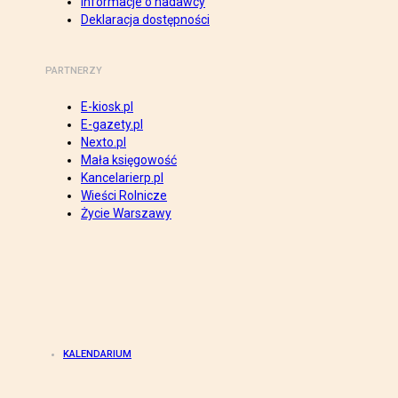
Informacje o nadawcy
Deklaracja dostępności
PARTNERZY
E-kiosk.pl
E-gazety.pl
Nexto.pl
Mała księgowość
Kancelarierp.pl
Wieści Rolnicze
Życie Warszawy
KALENDARIUM