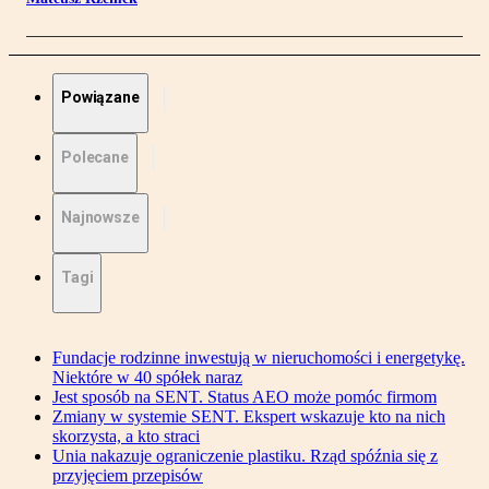
Powiązane
Polecane
Najnowsze
Tagi
Fundacje rodzinne inwestują w nieruchomości i energetykę.
Niektóre w 40 spółek naraz
Jest sposób na SENT. Status AEO może pomóc firmom
Zmiany w systemie SENT. Ekspert wskazuje kto na nich
skorzysta, a kto straci
Unia nakazuje ograniczenie plastiku. Rząd spóźnia się z
przyjęciem przepisów