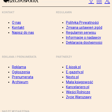
KONTAKT
REGULAMIN
O nas
Polityka Prywatności
Kontakt
Zmiana ustawień zgód
Napisz do nas
Regulamin serwisu
Informacje o nadawcy
Deklaracja dostępności
REKLAMA I PRENUMERATA
PARTNERZY
Reklama
E-kiosk.pl
Ogłoszenia
E-gazety.pl
Prenumerata
Nexto.pl
Archiwum
Mała księgowość
Kancelarierp.pl
Wieści Rolnicze
Życie Warszawy
NASZE WYDARZENIA