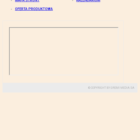
MAPA STRONY
KALENDARIUM
OFERTA PRODUKTOWA
© COPYRIGHT BY GREMI MEDIA SA