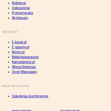
Reklama
Ogłoszenia
Prenumerata
Archiwum
PARTNERZY
E-kiosk.pl
E-gazety.pl
Nexto.pl
Mała księgowość
Kancelarierp.pl
Wieści Rolnicze
Życie Warszawy
NASZE WYDARZENIA
Szkolenia i konferencje