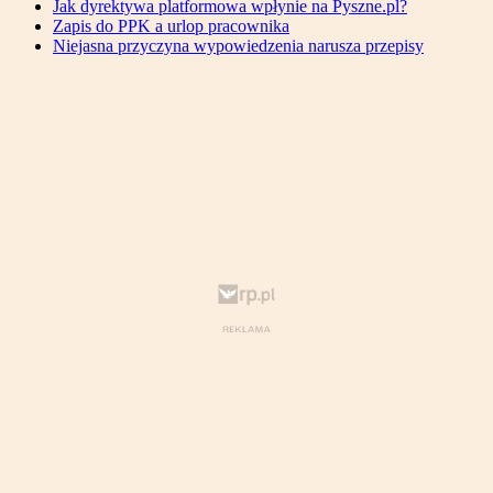
Jak dyrektywa platformowa wpłynie na Pyszne.pl?
Zapis do PPK a urlop pracownika
Niejasna przyczyna wypowiedzenia narusza przepisy