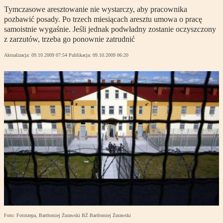
Tymczasowe aresztowanie nie wystarczy, aby pracownika
pozbawić posady. Po trzech miesiącach aresztu umowa o pracę
samoistnie wygaśnie. Jeśli jednak podwładny zostanie oczyszczony
z zarzutów, trzeba go ponownie zatrudnić
Aktualizacja:
09.10.2009 07:54
Publikacja:
09.10.2009 06:20
Foto: Fotorzepa, Bartłomiej Żurawski BŻ Bartłomiej Żurawski