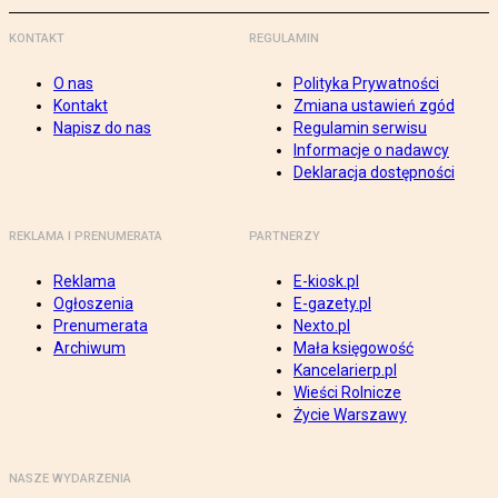
KONTAKT
REGULAMIN
O nas
Polityka Prywatności
Kontakt
Zmiana ustawień zgód
Napisz do nas
Regulamin serwisu
Informacje o nadawcy
Deklaracja dostępności
REKLAMA I PRENUMERATA
PARTNERZY
Reklama
E-kiosk.pl
Ogłoszenia
E-gazety.pl
Prenumerata
Nexto.pl
Archiwum
Mała księgowość
Kancelarierp.pl
Wieści Rolnicze
Życie Warszawy
NASZE WYDARZENIA