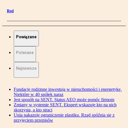
Red
Powiązane
Polecane
Najnowsze
Fundacje rodzinne inwestują w nieruchomości i energetykę.
Niektóre w 40 spółek naraz
Jest sposób na SENT. Status AEO może pomóc firmom
Zmiany w systemie SENT. Ekspert wskazuje kto na nich
skorzysta, a kto straci
Unia nakazuje ograniczenie plastiku. Rząd spóźnia się z
przyjęciem przepisów