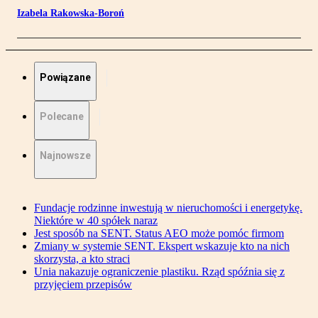
Izabela Rakowska-Boroń
Powiązane
Polecane
Najnowsze
Fundacje rodzinne inwestują w nieruchomości i energetykę.
Niektóre w 40 spółek naraz
Jest sposób na SENT. Status AEO może pomóc firmom
Zmiany w systemie SENT. Ekspert wskazuje kto na nich
skorzysta, a kto straci
Unia nakazuje ograniczenie plastiku. Rząd spóźnia się z
przyjęciem przepisów