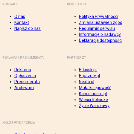
KONTAKT
REGULAMIN
O nas
Polityka Prywatności
Kontakt
Zmiana ustawień zgód
Napisz do nas
Regulamin serwisu
Informacje o nadawcy
Deklaracja dostępności
REKLAMA I PRENUMERATA
PARTNERZY
Reklama
E-kiosk.pl
Ogłoszenia
E-gazety.pl
Prenumerata
Nexto.pl
Archiwum
Mała księgowość
Kancelarierp.pl
Wieści Rolnicze
Życie Warszawy
NASZE WYDARZENIA