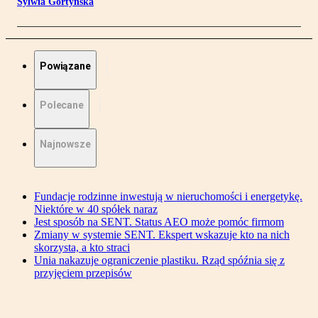
Sylwia Gortyńska
Powiązane
Polecane
Najnowsze
Fundacje rodzinne inwestują w nieruchomości i energetykę.
Niektóre w 40 spółek naraz
Jest sposób na SENT. Status AEO może pomóc firmom
Zmiany w systemie SENT. Ekspert wskazuje kto na nich
skorzysta, a kto straci
Unia nakazuje ograniczenie plastiku. Rząd spóźnia się z
przyjęciem przepisów