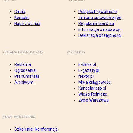
O nas
Polityka Prywatności
Kontakt
Zmiana ustawień zgód
Napisz do nas
Regulamin serwisu
Informacje o nadawcy
Deklaracja dostępności
REKLAMA I PRENUMERATA
PARTNERZY
Reklama
E-kiosk.pl
Ogłoszenia
E-gazety.pl
Prenumerata
Nexto.pl
Archiwum
Mała księgowość
Kancelarierp.pl
Wieści Rolnicze
Życie Warszawy
NASZE WYDARZENIA
Szkolenia i konferencje