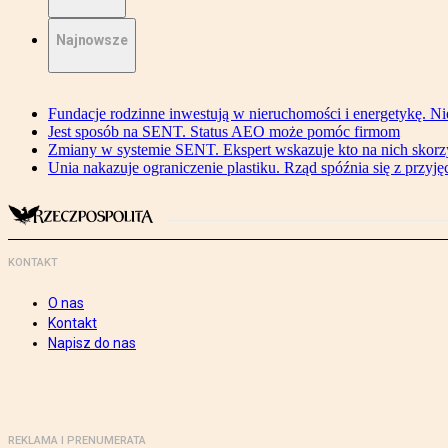
Najnowsze
Fundacje rodzinne inwestują w nieruchomości i energetykę. Ni
Jest sposób na SENT. Status AEO może pomóc firmom
Zmiany w systemie SENT. Ekspert wskazuje kto na nich skorzys
Unia nakazuje ograniczenie plastiku. Rząd spóźnia się z przyj
KONTAKT
O nas
Kontakt
Napisz do nas
REKLAMA I PRENUMERATA