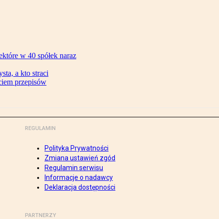
ektóre w 40 spółek naraz
ta, a kto straci
ęciem przepisów
REGULAMIN
Polityka Prywatności
Zmiana ustawień zgód
Regulamin serwisu
Informacje o nadawcy
Deklaracja dostępności
PARTNERZY