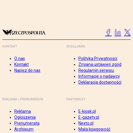
KONTAKT
REGULAMIN
O nas
Polityka Prywatności
Kontakt
Zmiana ustawień zgód
Napisz do nas
Regulamin serwisu
Informacje o nadawcy
Deklaracja dostępności
REKLAMA I PRENUMERATA
PARTNERZY
Reklama
E-kiosk.pl
Ogłoszenia
E-gazety.pl
Prenumerata
Nexto.pl
Archiwum
Mała księgowość