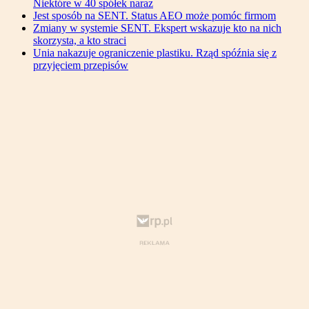
Niektóre w 40 spółek naraz
Jest sposób na SENT. Status AEO może pomóc firmom
Zmiany w systemie SENT. Ekspert wskazuje kto na nich
skorzysta, a kto straci
Unia nakazuje ograniczenie plastiku. Rząd spóźnia się z
przyjęciem przepisów