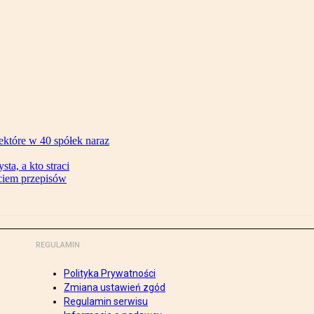
ektóre w 40 spółek naraz
ta, a kto straci
ęciem przepisów
REGULAMIN
Polityka Prywatności
Zmiana ustawień zgód
Regulamin serwisu