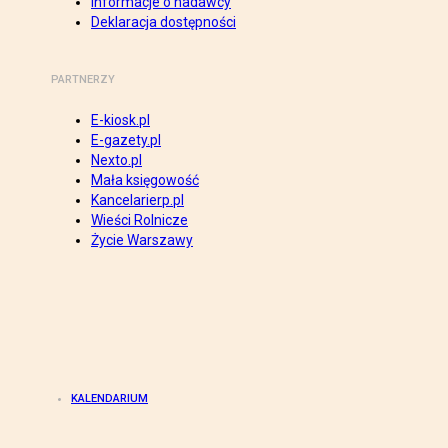
Informacje o nadawcy
Deklaracja dostępności
PARTNERZY
E-kiosk.pl
E-gazety.pl
Nexto.pl
Mała księgowość
Kancelarierp.pl
Wieści Rolnicze
Życie Warszawy
KALENDARIUM