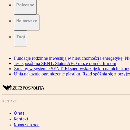
Polecane
Najnowsze
Tagi
Fundacje rodzinne inwestują w nieruchomości i energetykę. Ni
Jest sposób na SENT. Status AEO może pomóc firmom
Zmiany w systemie SENT. Ekspert wskazuje kto na nich skorzys
Unia nakazuje ograniczenie plastiku. Rząd spóźnia się z przyj
KONTAKT
O nas
Kontakt
Napisz do nas