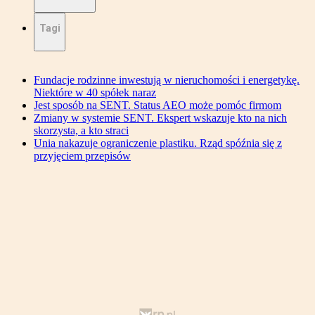
Tagi
Fundacje rodzinne inwestują w nieruchomości i energetykę.
Niektóre w 40 spółek naraz
Jest sposób na SENT. Status AEO może pomóc firmom
Zmiany w systemie SENT. Ekspert wskazuje kto na nich
skorzysta, a kto straci
Unia nakazuje ograniczenie plastiku. Rząd spóźnia się z
przyjęciem przepisów