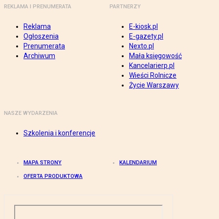
REKLAMA I PRENUMERATA
PARTNERZY
Reklama
E-kiosk.pl
Ogłoszenia
E-gazety.pl
Prenumerata
Nexto.pl
Archiwum
Mała księgowość
Kancelarierp.pl
Wieści Rolnicze
Życie Warszawy
NASZE WYDARZENIA
Szkolenia i konferencje
MAPA STRONY
KALENDARIUM
OFERTA PRODUKTOWA