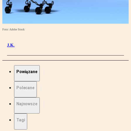
Foto: Adobe Stock
J.K.
Powiązane
Polecane
Najnowsze
Tagi