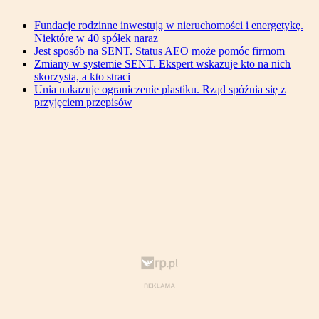
Fundacje rodzinne inwestują w nieruchomości i energetykę.
Niektóre w 40 spółek naraz
Jest sposób na SENT. Status AEO może pomóc firmom
Zmiany w systemie SENT. Ekspert wskazuje kto na nich
skorzysta, a kto straci
Unia nakazuje ograniczenie plastiku. Rząd spóźnia się z
przyjęciem przepisów