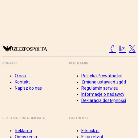
KONTAKT
REGULAMIN
O nas
Polityka Prywatności
Kontakt
Zmiana ustawień zgód
Napisz do nas
Regulamin serwisu
Informacje o nadawcy
Deklaracja dostępności
REKLAMA I PRENUMERATA
PARTNERZY
Reklama
E-kiosk.pl
Ogłoszenia
E-gazety.pl