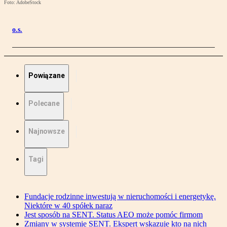
Foto: AdobeStock
o.s.
Powiązane
Polecane
Najnowsze
Tagi
Fundacje rodzinne inwestują w nieruchomości i energetykę.
Niektóre w 40 spółek naraz
Jest sposób na SENT. Status AEO może pomóc firmom
Zmiany w systemie SENT. Ekspert wskazuje kto na nich