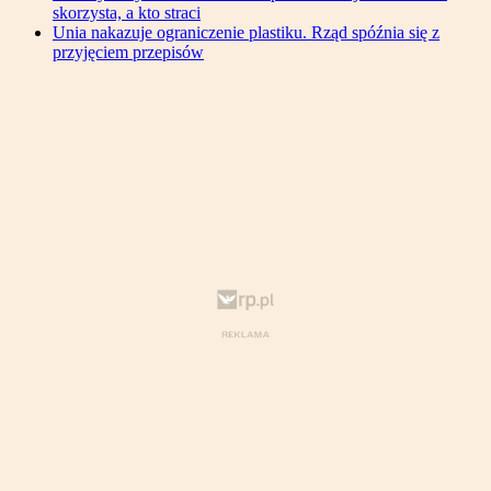
skorzysta, a kto straci
Unia nakazuje ograniczenie plastiku. Rząd spóźnia się z
przyjęciem przepisów