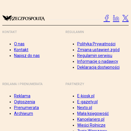
KONTAKT
REGULAMIN
O nas
Polityka Prywatności
Kontakt
Zmiana ustawień zgód
Napisz do nas
Regulamin serwisu
Informacje o nadawcy
Deklaracja dostępności
REKLAMA I PRENUMERATA
PARTNERZY
Reklama
E-kiosk.pl
Ogłoszenia
E-gazety.pl
Prenumerata
Nexto.pl
Archiwum
Mała księgowość
Kancelarierp.pl
Wieści Rolnicze