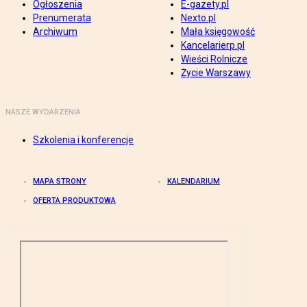
Ogłoszenia
E-gazety.pl
Prenumerata
Nexto.pl
Archiwum
Mała księgowość
Kancelarierp.pl
Wieści Rolnicze
Życie Warszawy
NASZE WYDARZENIA
Szkolenia i konferencje
MAPA STRONY
KALENDARIUM
OFERTA PRODUKTOWA