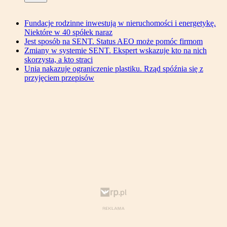
Fundacje rodzinne inwestują w nieruchomości i energetykę.
Niektóre w 40 spółek naraz
Jest sposób na SENT. Status AEO może pomóc firmom
Zmiany w systemie SENT. Ekspert wskazuje kto na nich
skorzysta, a kto straci
Unia nakazuje ograniczenie plastiku. Rząd spóźnia się z
przyjęciem przepisów