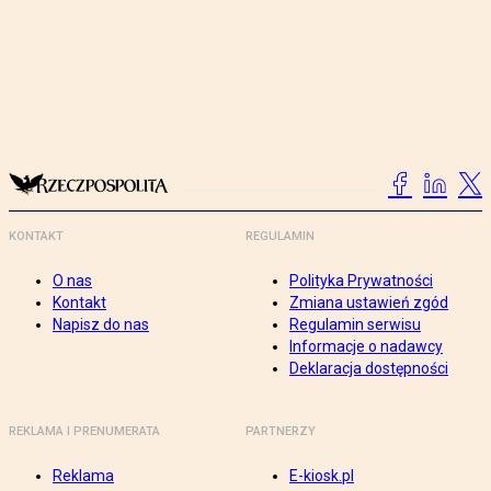
KONTAKT
REGULAMIN
O nas
Polityka Prywatności
Kontakt
Zmiana ustawień zgód
Napisz do nas
Regulamin serwisu
Informacje o nadawcy
Deklaracja dostępności
REKLAMA I PRENUMERATA
PARTNERZY
Reklama
E-kiosk.pl