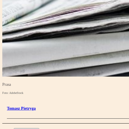
Prasa
Foto: AdobeStock
Tomasz Pietryga