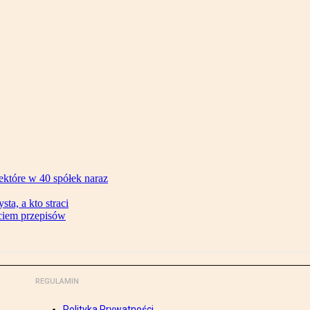
ektóre w 40 spółek naraz
ta, a kto straci
ęciem przepisów
REGULAMIN
Polityka Prywatności