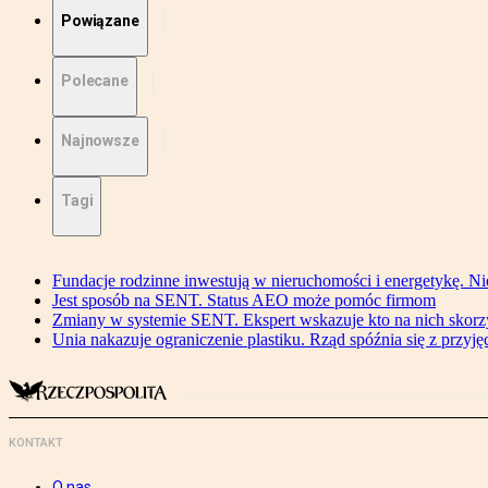
Powiązane
Polecane
Najnowsze
Tagi
Fundacje rodzinne inwestują w nieruchomości i energetykę. Ni
Jest sposób na SENT. Status AEO może pomóc firmom
Zmiany w systemie SENT. Ekspert wskazuje kto na nich skorzys
Unia nakazuje ograniczenie plastiku. Rząd spóźnia się z przyj
KONTAKT
O nas