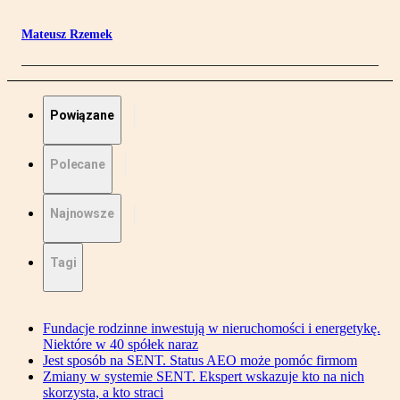
Mateusz Rzemek
Powiązane
Polecane
Najnowsze
Tagi
Fundacje rodzinne inwestują w nieruchomości i energetykę.
Niektóre w 40 spółek naraz
Jest sposób na SENT. Status AEO może pomóc firmom
Zmiany w systemie SENT. Ekspert wskazuje kto na nich
skorzysta, a kto straci