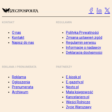
KONTAKT
REGULAMIN
O nas
Polityka Prywatności
Kontakt
Zmiana ustawień zgód
Napisz do nas
Regulamin serwisu
Informacje o nadawcy
Deklaracja dostępności
REKLAMA I PRENUMERATA
PARTNERZY
Reklama
E-kiosk.pl
Ogłoszenia
E-gazety.pl
Prenumerata
Nexto.pl
Archiwum
Mała księgowość
Kancelarierp.pl
Wieści Rolnicze
Życie Warszawy