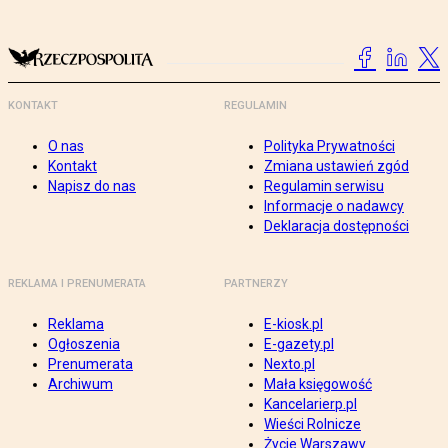
KONTAKT
REGULAMIN
O nas
Polityka Prywatności
Kontakt
Zmiana ustawień zgód
Napisz do nas
Regulamin serwisu
Informacje o nadawcy
Deklaracja dostępności
REKLAMA I PRENUMERATA
PARTNERZY
Reklama
E-kiosk.pl
Ogłoszenia
E-gazety.pl
Prenumerata
Nexto.pl
Archiwum
Mała księgowość
Kancelarierp.pl
Wieści Rolnicze
Życie Warszawy