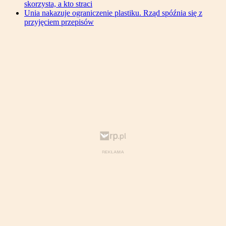
skorzysta, a kto straci
Unia nakazuje ograniczenie plastiku. Rząd spóźnia się z
przyjęciem przepisów