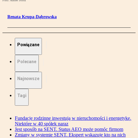
Foto: Adobe Stock
Renata Krupa-Dąbrowska
Powiązane
Polecane
Najnowsze
Tagi
Fundacje rodzinne inwestują w nieruchomości i energetykę.
Niektóre w 40 spółek naraz
Jest sposób na SENT. Status AEO może pomóc firmom
Zmiany w systemie SENT. Ekspert wskazuje kto na nich