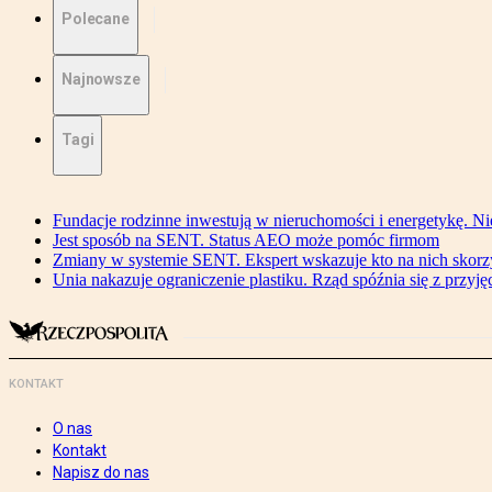
Polecane
Najnowsze
Tagi
Fundacje rodzinne inwestują w nieruchomości i energetykę. Ni
Jest sposób na SENT. Status AEO może pomóc firmom
Zmiany w systemie SENT. Ekspert wskazuje kto na nich skorzys
Unia nakazuje ograniczenie plastiku. Rząd spóźnia się z przyj
KONTAKT
O nas
Kontakt
Napisz do nas