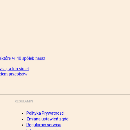
ektóre w 40 spółek naraz
ta, a kto straci
ęciem przepisów
REGULAMIN
Polityka Prywatności
Zmiana ustawień zgód
Regulamin serwisu