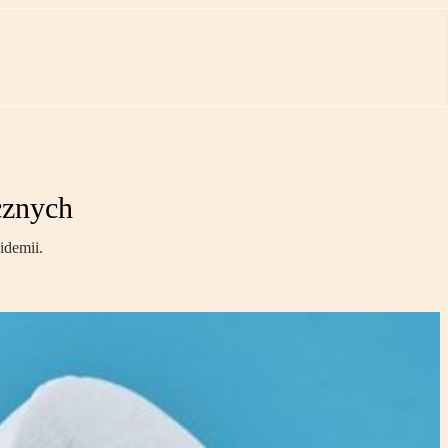
cznych
idemii.