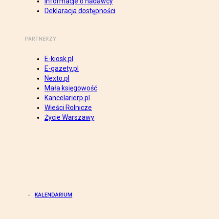
Informacje o nadawcy
Deklaracja dostępności
PARTNERZY
E-kiosk.pl
E-gazety.pl
Nexto.pl
Mała księgowość
Kancelarierp.pl
Wieści Rolnicze
Życie Warszawy
KALENDARIUM