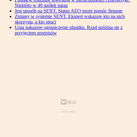
Niektóre w 40 spółek naraz
Jest sposób na SENT. Status AEO może pomóc firmom
Zmiany w systemie SENT. Ekspert wskazuje kto na nich
skorzysta, a kto straci
Unia nakazuje ograniczenie plastiku. Rząd spóźnia się z
przyjęciem przepisów