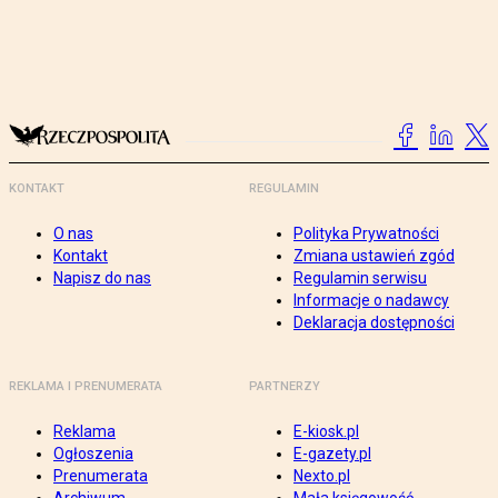
KONTAKT
REGULAMIN
O nas
Polityka Prywatności
Kontakt
Zmiana ustawień zgód
Napisz do nas
Regulamin serwisu
Informacje o nadawcy
Deklaracja dostępności
REKLAMA I PRENUMERATA
PARTNERZY
Reklama
E-kiosk.pl
Ogłoszenia
E-gazety.pl
Prenumerata
Nexto.pl