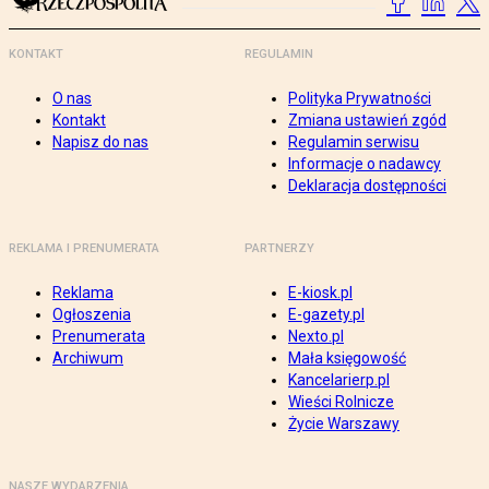
KONTAKT
REGULAMIN
O nas
Polityka Prywatności
Kontakt
Zmiana ustawień zgód
Napisz do nas
Regulamin serwisu
Informacje o nadawcy
Deklaracja dostępności
REKLAMA I PRENUMERATA
PARTNERZY
Reklama
E-kiosk.pl
Ogłoszenia
E-gazety.pl
Prenumerata
Nexto.pl
Archiwum
Mała księgowość
Kancelarierp.pl
Wieści Rolnicze
Życie Warszawy
NASZE WYDARZENIA