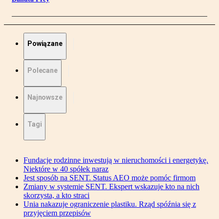
Powiązane
Polecane
Najnowsze
Tagi
Fundacje rodzinne inwestują w nieruchomości i energetykę.
Niektóre w 40 spółek naraz
Jest sposób na SENT. Status AEO może pomóc firmom
Zmiany w systemie SENT. Ekspert wskazuje kto na nich
skorzysta, a kto straci
Unia nakazuje ograniczenie plastiku. Rząd spóźnia się z
przyjęciem przepisów