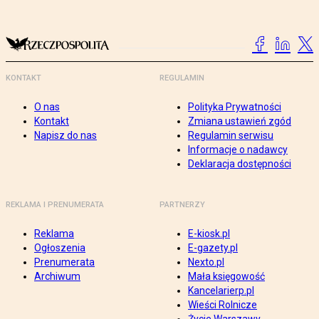
KONTAKT
REGULAMIN
O nas
Polityka Prywatności
Kontakt
Zmiana ustawień zgód
Napisz do nas
Regulamin serwisu
Informacje o nadawcy
Deklaracja dostępności
REKLAMA I PRENUMERATA
PARTNERZY
Reklama
E-kiosk.pl
Ogłoszenia
E-gazety.pl
Prenumerata
Nexto.pl
Archiwum
Mała księgowość
Kancelarierp.pl
Wieści Rolnicze