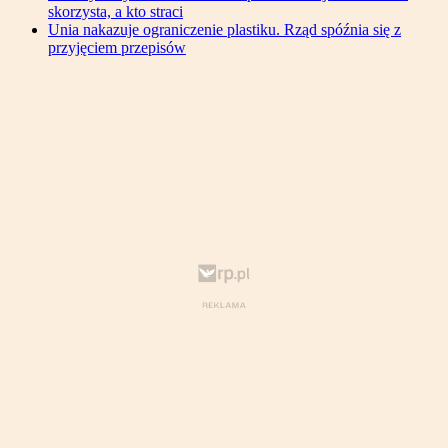
skorzysta, a kto straci
Unia nakazuje ograniczenie plastiku. Rząd spóźnia się z
przyjęciem przepisów