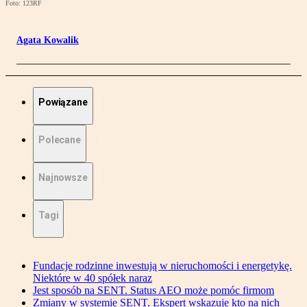
Foto: 123RF
Agata Kowalik
Powiązane
Polecane
Najnowsze
Tagi
Fundacje rodzinne inwestują w nieruchomości i energetykę.
Niektóre w 40 spółek naraz
Jest sposób na SENT. Status AEO może pomóc firmom
Zmiany w systemie SENT. Ekspert wskazuje kto na nich