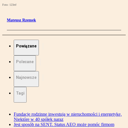
Foto: 123rtf
Mateusz Rzemek
Powiązane
Polecane
Najnowsze
Tagi
Fundacje rodzinne inwestują w nieruchomości i energetykę.
Niektóre w 40 spółek naraz
Jest sposób na SENT. Status AEO może pomóc firmom