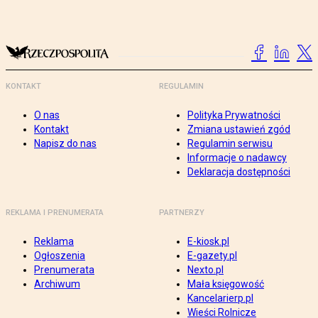
KONTAKT
REGULAMIN
O nas
Polityka Prywatności
Kontakt
Zmiana ustawień zgód
Napisz do nas
Regulamin serwisu
Informacje o nadawcy
Deklaracja dostępności
REKLAMA I PRENUMERATA
PARTNERZY
Reklama
E-kiosk.pl
Ogłoszenia
E-gazety.pl
Prenumerata
Nexto.pl
Archiwum
Mała księgowość
Kancelarierp.pl
Wieści Rolnicze