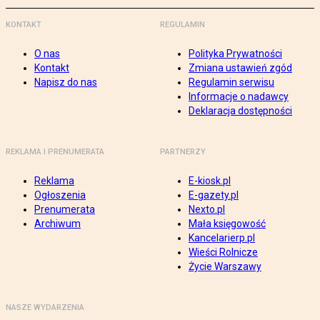
KONTAKT
REGULAMIN
O nas
Polityka Prywatności
Kontakt
Zmiana ustawień zgód
Napisz do nas
Regulamin serwisu
Informacje o nadawcy
Deklaracja dostępności
REKLAMA I PRENUMERATA
PARTNERZY
Reklama
E-kiosk.pl
Ogłoszenia
E-gazety.pl
Prenumerata
Nexto.pl
Archiwum
Mała księgowość
Kancelarierp.pl
Wieści Rolnicze
Życie Warszawy
NASZE WYDARZENIA