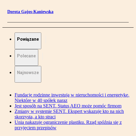
Dorota Gajos-Kaniewska
Powiązane
Polecane
Najnowsze
Fundacje rodzinne inwestują w nieruchomości i energetykę.
Niektóre w 40 spółek naraz
Jest sposób na SENT. Status AEO może pomóc firmom
Zmiany w systemie SENT. Ekspert wskazuje kto na nich
skorzysta, a kto straci
Unia nakazuje ograniczenie plastiku. Rząd spóźnia się z
przyjęciem przepisów