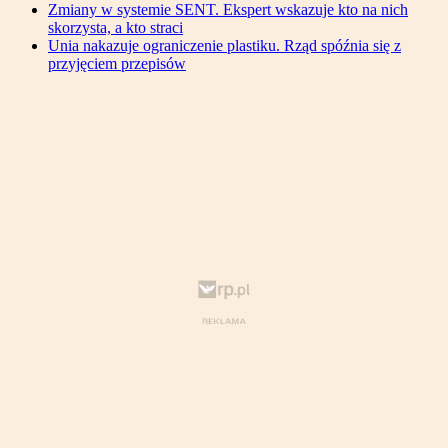
Zmiany w systemie SENT. Ekspert wskazuje kto na nich
skorzysta, a kto straci
Unia nakazuje ograniczenie plastiku. Rząd spóźnia się z
przyjęciem przepisów