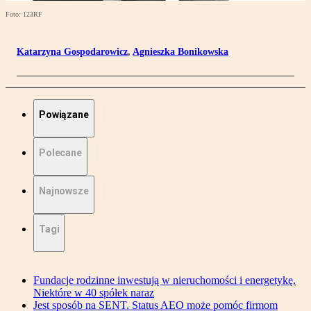
Foto: 123RF
Katarzyna Gospodarowicz
,
Agnieszka Bonikowska
Powiązane
Polecane
Najnowsze
Tagi
Fundacje rodzinne inwestują w nieruchomości i energetykę.
Niektóre w 40 spółek naraz
Jest sposób na SENT. Status AEO może pomóc firmom