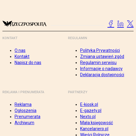
KONTAKT
REGULAMIN
O nas
Polityka Prywatności
Kontakt
Zmiana ustawień zgód
Napisz do nas
Regulamin serwisu
Informacje o nadawcy
Deklaracja dostępności
REKLAMA I PRENUMERATA
PARTNERZY
Reklama
E-kiosk.pl
Ogłoszenia
E-gazety.pl
Prenumerata
Nexto.pl
Archiwum
Mała księgowość
Kancelarierp.pl
Wieści Rolnicze