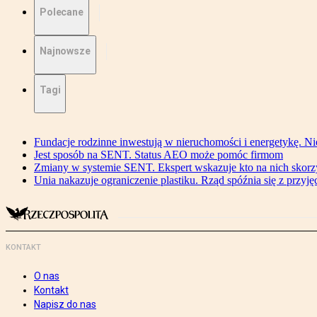
Polecane
Najnowsze
Tagi
Fundacje rodzinne inwestują w nieruchomości i energetykę. Ni
Jest sposób na SENT. Status AEO może pomóc firmom
Zmiany w systemie SENT. Ekspert wskazuje kto na nich skorzys
Unia nakazuje ograniczenie plastiku. Rząd spóźnia się z przyj
KONTAKT
O nas
Kontakt
Napisz do nas