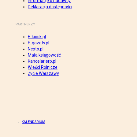
Informacje o nadawcy
Deklaracja dostępności
PARTNERZY
E-kiosk.pl
E-gazety.pl
Nexto.pl
Mała księgowość
Kancelarierp.pl
Wieści Rolnicze
Życie Warszawy
KALENDARIUM