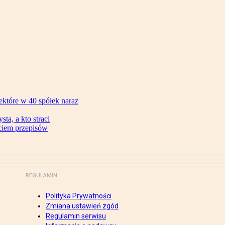
ektóre w 40 spółek naraz
ta, a kto straci
ęciem przepisów
REGULAMIN
Polityka Prywatności
Zmiana ustawień zgód
Regulamin serwisu