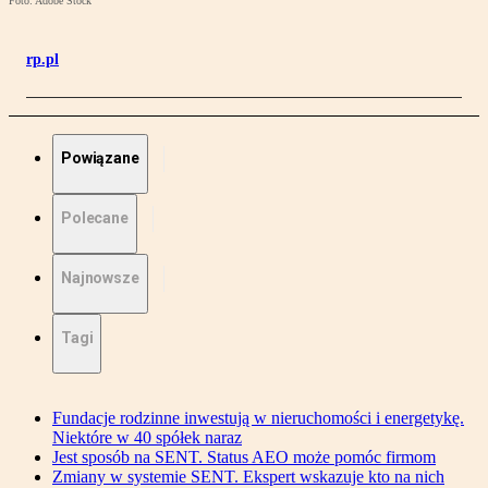
Foto: Adobe Stock
rp.pl
Powiązane
Polecane
Najnowsze
Tagi
Fundacje rodzinne inwestują w nieruchomości i energetykę.
Niektóre w 40 spółek naraz
Jest sposób na SENT. Status AEO może pomóc firmom
Zmiany w systemie SENT. Ekspert wskazuje kto na nich