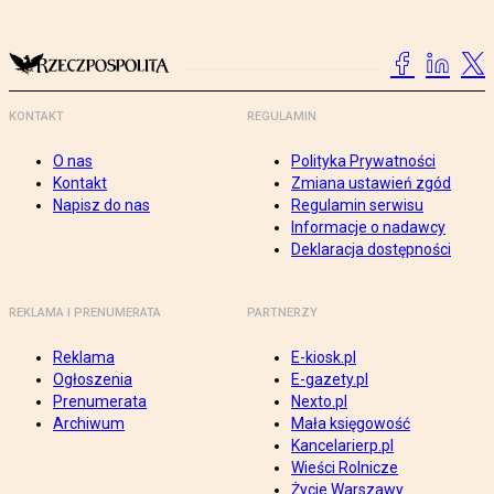
KONTAKT
REGULAMIN
O nas
Polityka Prywatności
Kontakt
Zmiana ustawień zgód
Napisz do nas
Regulamin serwisu
Informacje o nadawcy
Deklaracja dostępności
REKLAMA I PRENUMERATA
PARTNERZY
Reklama
E-kiosk.pl
Ogłoszenia
E-gazety.pl
Prenumerata
Nexto.pl
Archiwum
Mała księgowość
Kancelarierp.pl
Wieści Rolnicze
Życie Warszawy