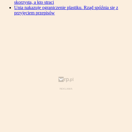
skorzysta, a kto straci
Unia nakazuje ograniczenie plastiku. Rząd spóźnia się z
przyjęciem przepisów