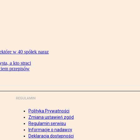
ektóre w 40 spółek naraz
ta, a kto straci
ęciem przepisów
REGULAMIN
Polityka Prywatności
Zmiana ustawień zgód
Regulamin serwisu
Informacje o nadawcy
Deklaracja dostępności