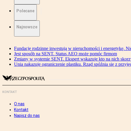
Polecane
Najnowsze
Fundacje rodzinne inwestują w nieruchomości i energetykę. Ni
Jest sposób na SENT. Status AEO może pomóc firmom
Zmiany w systemie SENT. Ekspert wskazuje kto na nich skorzys
Unia nakazuje ograniczenie plastiku. Rząd spóźnia się z przyj
KONTAKT
O nas
Kontakt
Napisz do nas