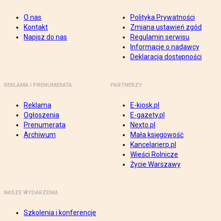
O nas
Polityka Prywatności
Kontakt
Zmiana ustawień zgód
Napisz do nas
Regulamin serwisu
Informacje o nadawcy
Deklaracja dostępności
REKLAMA I PRENUMERATA
PARTNERZY
Reklama
E-kiosk.pl
Ogłoszenia
E-gazety.pl
Prenumerata
Nexto.pl
Archiwum
Mała księgowość
Kancelarierp.pl
Wieści Rolnicze
Życie Warszawy
NASZE WYDARZENIA
Szkolenia i konferencje