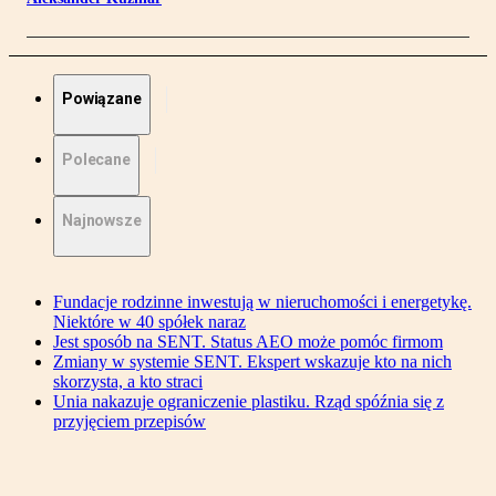
Powiązane
Polecane
Najnowsze
Fundacje rodzinne inwestują w nieruchomości i energetykę.
Niektóre w 40 spółek naraz
Jest sposób na SENT. Status AEO może pomóc firmom
Zmiany w systemie SENT. Ekspert wskazuje kto na nich
skorzysta, a kto straci
Unia nakazuje ograniczenie plastiku. Rząd spóźnia się z
przyjęciem przepisów