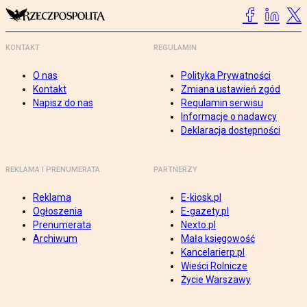
KONTAKT
REGULAMIN
O nas
Polityka Prywatności
Kontakt
Zmiana ustawień zgód
Napisz do nas
Regulamin serwisu
Informacje o nadawcy
Deklaracja dostępności
REKLAMA I PRENUMERATA
PARTNERZY
Reklama
E-kiosk.pl
Ogłoszenia
E-gazety.pl
Prenumerata
Nexto.pl
Archiwum
Mała księgowość
Kancelarierp.pl
Wieści Rolnicze
Życie Warszawy