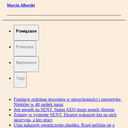
Marcin Alberski
Powiązane
Polecane
Najnowsze
Tagi
Fundacje rodzinne inwestują w nieruchomości i energetykę.
Niektóre w 40 spółek naraz
Jest sposób na SENT. Status AEO może pomóc firmom
Zmiany w systemie SENT. Ekspert wskazuje kto na nich
skorzysta, a kto straci
Unia nakazuje ograniczenie plastiku. Rząd spóźnia się z