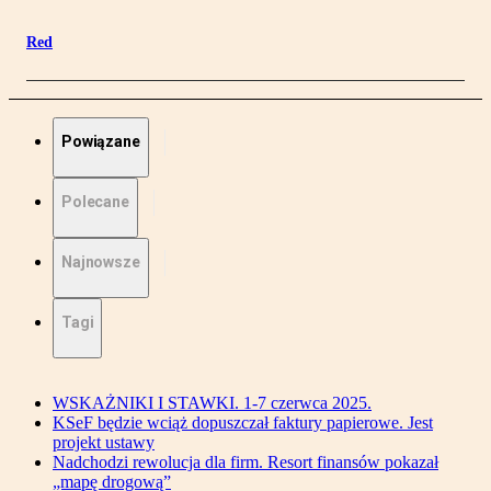
Red
Powiązane
Polecane
Najnowsze
Tagi
WSKAŻNIKI I STAWKI. 1-7 czerwca 2025.
KSeF będzie wciąż dopuszczał faktury papierowe. Jest
projekt ustawy
Nadchodzi rewolucja dla firm. Resort finansów pokazał
„mapę drogową”