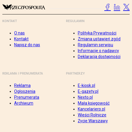
KONTAKT
REGULAMIN
O nas
Polityka Prywatności
Kontakt
Zmiana ustawień zgód
Napisz do nas
Regulamin serwisu
Informacje o nadawcy
Deklaracja dostępności
REKLAMA I PRENUMERATA
PARTNERZY
Reklama
E-kiosk.pl
Ogłoszenia
E-gazety.pl
Prenumerata
Nexto.pl
Archiwum
Mała księgowość
Kancelarierp.pl
Wieści Rolnicze
Życie Warszawy