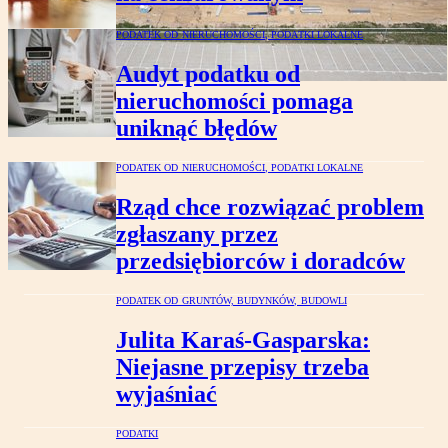
PODATEK OD NIERUCHOMOŚCI, PODATKI LOKALNE
Audyt podatku od
nieruchomości pomaga
uniknąć błędów
PODATEK OD NIERUCHOMOŚCI, PODATKI LOKALNE
Rząd chce rozwiązać problem
zgłaszany przez
przedsiębiorców i doradców
PODATEK OD GRUNTÓW, BUDYNKÓW, BUDOWLI
Julita Karaś-Gasparska:
Niejasne przepisy trzeba
wyjaśniać
PODATKI