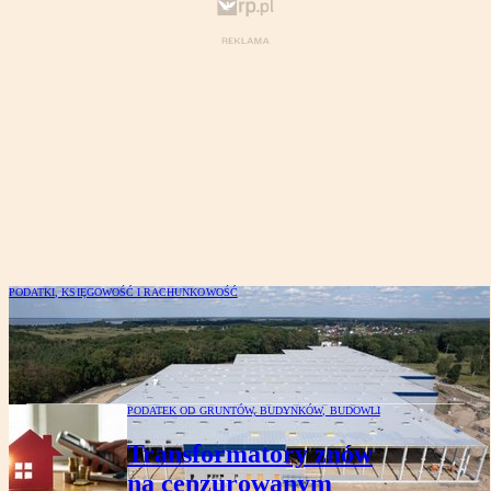
PODATKI, KSIĘGOWOŚĆ I RACHUNKOWOŚĆ
Julita Karaś-Gasparska: Budynek
czy budowla?
PODATEK OD GRUNTÓW, BUDYNKÓW, BUDOWLI
Transformatory znów
na cenzurowanym