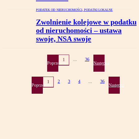
PODATEK OD NIERUCHOMOŚCI, PODATKI LOKALNE
Zwolnienie kolejowe w podatku
od nieruchomości – ustawa
swoje, NSA swoje
...
36
1
Poprzednia
Następna
2
3
4
...
36
1
Poprzednia
Następna