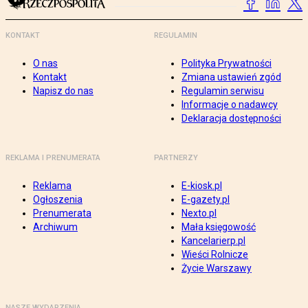
KONTAKT
REGULAMIN
O nas
Polityka Prywatności
Kontakt
Zmiana ustawień zgód
Napisz do nas
Regulamin serwisu
Informacje o nadawcy
Deklaracja dostępności
REKLAMA I PRENUMERATA
PARTNERZY
Reklama
E-kiosk.pl
Ogłoszenia
E-gazety.pl
Prenumerata
Nexto.pl
Archiwum
Mała księgowość
Kancelarierp.pl
Wieści Rolnicze
Życie Warszawy
NASZE WYDARZENIA