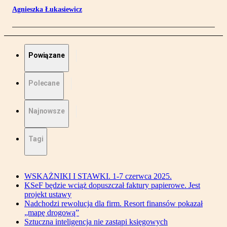
Agnieszka Łukasiewicz
Powiązane
Polecane
Najnowsze
Tagi
WSKAŻNIKI I STAWKI. 1-7 czerwca 2025.
KSeF będzie wciąż dopuszczał faktury papierowe. Jest
projekt ustawy
Nadchodzi rewolucja dla firm. Resort finansów pokazał
„mapę drogową”
Sztuczna inteligencja nie zastąpi księgowych