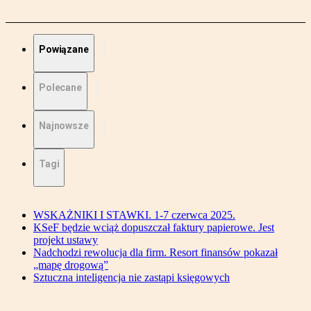
Powiązane
Polecane
Najnowsze
Tagi
WSKAŻNIKI I STAWKI. 1-7 czerwca 2025.
KSeF będzie wciąż dopuszczał faktury papierowe. Jest
projekt ustawy
Nadchodzi rewolucja dla firm. Resort finansów pokazał
„mapę drogową”
Sztuczna inteligencja nie zastąpi księgowych