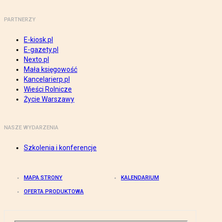
PARTNERZY
E-kiosk.pl
E-gazety.pl
Nexto.pl
Mała księgowość
Kancelarierp.pl
Wieści Rolnicze
Życie Warszawy
NASZE WYDARZENIA
Szkolenia i konferencje
MAPA STRONY
KALENDARIUM
OFERTA PRODUKTOWA