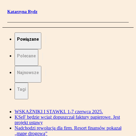
Katarzyna Rydz
Powiązane
Polecane
Najnowsze
Tagi
WSKAŻNIKI I STAWKI. 1-7 czerwca 2025.
KSeF będzie wciąż dopuszczał faktury papierowe. Jest
projekt ustawy
Nadchodzi rewolucja dla firm. Resort finansów pokazał
„mapę drogową”