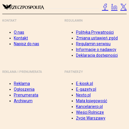
KONTAKT
REGULAMIN
O nas
Polityka Prywatności
Kontakt
Zmiana ustawień zgód
Napisz do nas
Regulamin serwisu
Informacje o nadawcy
Deklaracja dostępności
REKLAMA I PRENUMERATA
PARTNERZY
Reklama
E-kiosk.pl
Ogłoszenia
E-gazety.pl
Prenumerata
Nexto.pl
Archiwum
Mała księgowość
Kancelarierp.pl
Wieści Rolnicze
Życie Warszawy