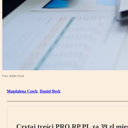
Foto: Adobe Stock
Magdalena Czech
,
Daniel Reck
Czytaj treści PRO.RP.PL za 39 zł mies