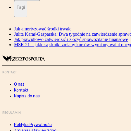
Tagi
Jak amortyzować środki trwałe
Julita Karaś-Gasparska: Dwa tygodnie na zatwierdzenie spraw
Jak prawidłowo zatwierdzić i złożyć sprawozdanie finansowe
MSR 21 – jakie są skutki zmiany kursów wymiany walut obcy
KONTAKT
O nas
Kontakt
Napisz do nas
REGULAMIN
Polityka Prywatności
Zmiana ustawień zgód