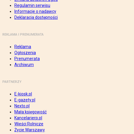
Regulamin serwisu
Informacje o nadawcy
Deklaracja dostępności
REKLAMA I PRENUMERATA
Reklama
Ogłoszenia
Prenumerata
Archiwum
PARTNERZY
E-kiosk.pl
E-gazety.pl
Nexto.pl
Mała księgowość
Kancelarierp.pl
Wieści Rolnicze
Życie Warszawy