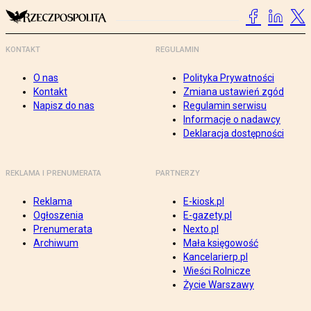
KONTAKT
REGULAMIN
O nas
Polityka Prywatności
Kontakt
Zmiana ustawień zgód
Napisz do nas
Regulamin serwisu
Informacje o nadawcy
Deklaracja dostępności
REKLAMA I PRENUMERATA
PARTNERZY
Reklama
E-kiosk.pl
Ogłoszenia
E-gazety.pl
Prenumerata
Nexto.pl
Archiwum
Mała księgowość
Kancelarierp.pl
Wieści Rolnicze
Życie Warszawy