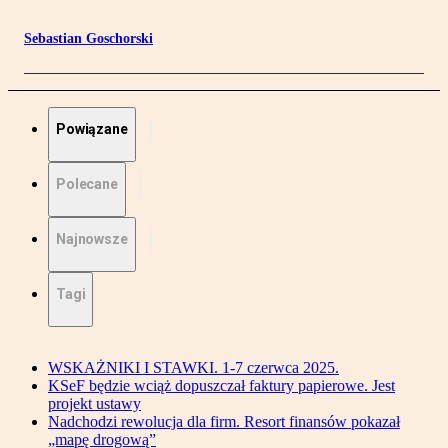
Sebastian Goschorski
Powiązane
Polecane
Najnowsze
Tagi
WSKAŻNIKI I STAWKI. 1-7 czerwca 2025.
KSeF będzie wciąż dopuszczał faktury papierowe. Jest
projekt ustawy
Nadchodzi rewolucja dla firm. Resort finansów pokazał
„mapę drogową”