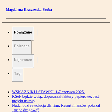
Magdalena Kraszewska-Szuba
Powiązane
Polecane
Najnowsze
Tagi
WSKAŻNIKI I STAWKI. 1-7 czerwca 2025.
KSeF będzie wciąż dopuszczał faktury papierowe. Jest
projekt ustawy
Nadchodzi rewolucja dla firm. Resort finansów pokazał
„mapę drogową”