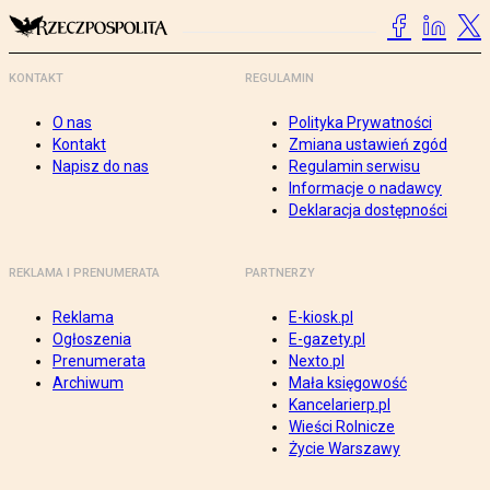
KONTAKT
REGULAMIN
O nas
Polityka Prywatności
Kontakt
Zmiana ustawień zgód
Napisz do nas
Regulamin serwisu
Informacje o nadawcy
Deklaracja dostępności
REKLAMA I PRENUMERATA
PARTNERZY
Reklama
E-kiosk.pl
Ogłoszenia
E-gazety.pl
Prenumerata
Nexto.pl
Archiwum
Mała księgowość
Kancelarierp.pl
Wieści Rolnicze
Życie Warszawy