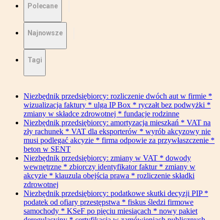
Polecane
Najnowsze
Tagi
Niezbędnik przedsiębiorcy: rozliczenie dwóch aut w firmie *
wizualizacja faktury * ulga IP Box * ryczałt bez podwyżki *
zmiany w składce zdrowotnej * fundacje rodzinne
Niezbędnik przedsiębiorcy: amortyzacja mieszkań * VAT na
zły rachunek * VAT dla eksporterów * wyrób akcyzowy nie
musi podlegać akcyzie * firma odpowie za przywłaszczenie *
beton w SENT
Niezbędnik przedsiębiorcy: zmiany w VAT * dowody
wewnętrzne * zbiorczy identyfikator faktur * zmiany w
akcyzie * klauzula obejścia prawa * rozliczenie składki
zdrowotnej
Niezbędnik przedsiębiorcy: podatkowe skutki decyzji PIP *
podatek od ofiary przestępstwa * fiskus śledzi firmowe
samochody * KSeF po pięciu miesiącach * nowy pakiet
deregulacyjny * certyfikacja w zamówieniach publicznych