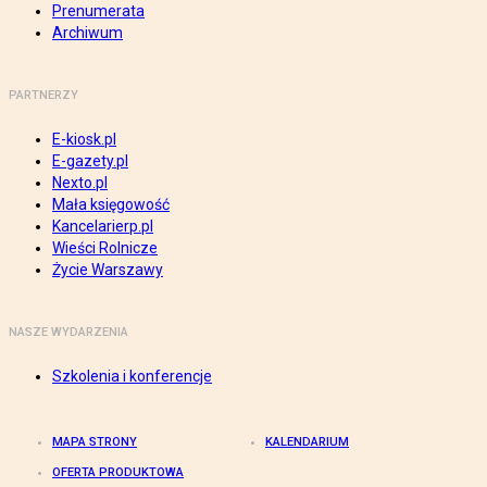
Prenumerata
Archiwum
PARTNERZY
E-kiosk.pl
E-gazety.pl
Nexto.pl
Mała księgowość
Kancelarierp.pl
Wieści Rolnicze
Życie Warszawy
NASZE WYDARZENIA
Szkolenia i konferencje
MAPA STRONY
KALENDARIUM
OFERTA PRODUKTOWA