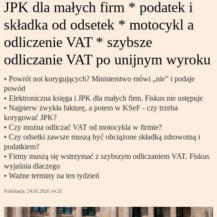
JPK dla małych firm * podatek i
składka od odsetek * motocykl a
odliczenie VAT * szybsze
odliczanie VAT po unijnym wyroku
• Powrót not korygujących? Ministerstwo mówi „nie” i podaje
powód
• Elektroniczna księga i JPK dla małych firm. Fiskus nie ustępuje
• Najpierw zwykła fakturę, a potem w KSeF - czy trzeba
korygować JPK?
• Czy można odliczać VAT od motocykla w firmie?
• Czy odsetki zawsze muszą być obciążone składką zdrowotną i
podatkiem?
• Firmy muszą się wstrzymać z szybszym odliczaniem VAT. Fiskus
wyjaśnia dlaczego
• Ważne terminy na ten tydzień
Publikacja:
24.05.2026 14:25