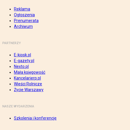
Reklama
Ogłoszenia
Prenumerata
Archiwum
PARTNERZY
E-kiosk.pl
E-gazety.pl
Nexto.pl
Mała księgowość
Kancelarierp.pl
Wieści Rolnicze
Życie Warszawy
NASZE WYDARZENIA
Szkolenia i konferencje