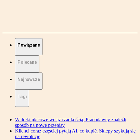
Powiązane
Polecane
Najnowsze
Tagi
Widełki płacowe wciąż rzadkością. Pracodawcy znaleźli
sposób na nowe przepisy
Klienci coraz częściej pytają AI, co kupić. Sklepy szykują się
na rewolucję