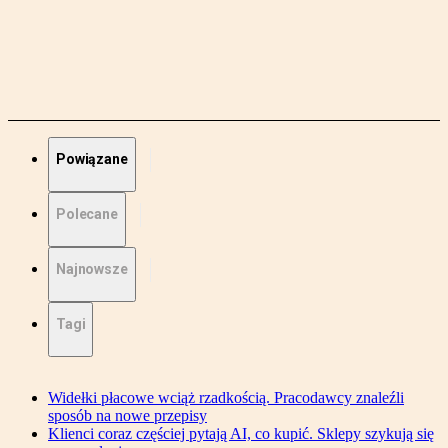
Powiązane
Polecane
Najnowsze
Tagi
Widełki płacowe wciąż rzadkością. Pracodawcy znaleźli
sposób na nowe przepisy
Klienci coraz częściej pytają AI, co kupić. Sklepy szykują się