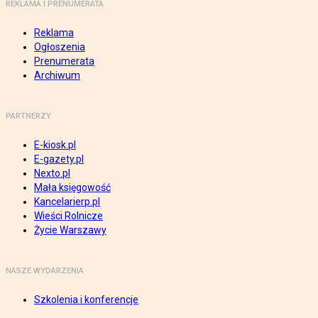
REKLAMA I PRENUMERATA
Reklama
Ogłoszenia
Prenumerata
Archiwum
PARTNERZY
E-kiosk.pl
E-gazety.pl
Nexto.pl
Mała księgowość
Kancelarierp.pl
Wieści Rolnicze
Życie Warszawy
NASZE WYDARZENIA
Szkolenia i konferencje