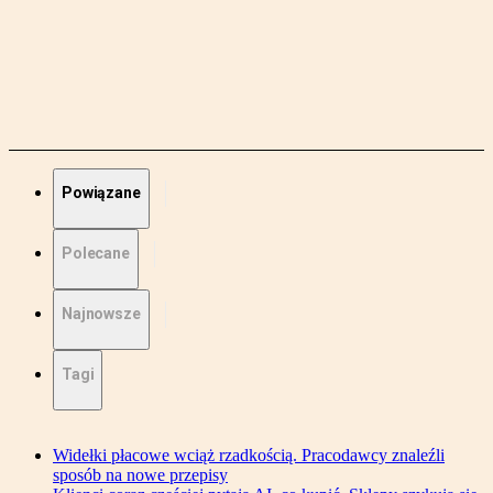
Powiązane
Polecane
Najnowsze
Tagi
Widełki płacowe wciąż rzadkością. Pracodawcy znaleźli
sposób na nowe przepisy