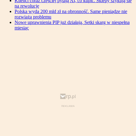
Klienci coraz częściej pytają AI, co kupić. Sklepy szykują się
na rewolucję
Polska wyda 200 mld zł na obronność. Same pieniądze nie
rozwiążą problemu
Nowe uprawnienia PIP już działają. Setki skarg w niespełna
miesiąc