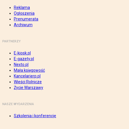
Reklama
Ogłoszenia
Prenumerata
Archiwum
PARTNERZY
E-kiosk.pl
E-gazety.pl
Nexto.pl
Mała księgowość
Kancelarierp.pl
Wieści Rolnicze
Życie Warszawy
NASZE WYDARZENIA
Szkolenia i konferencje