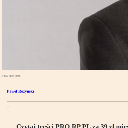
Foto: mat. pras.
Paweł Rożyński
Czytaj treści PRO.RP.PL za 39 zł mies