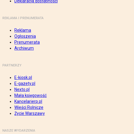
Deklaracja dostępności
REKLAMA I PRENUMERATA
Reklama
Ogłoszenia
Prenumerata
Archiwum
PARTNERZY
E-kiosk.pl
E-gazety.pl
Nexto.pl
Mała księgowość
Kancelarierp.pl
Wieści Rolnicze
Życie Warszawy
NASZE WYDARZENIA