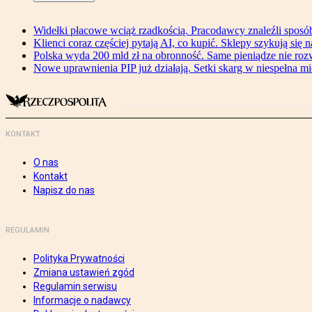
Widełki płacowe wciąż rzadkością. Pracodawcy znaleźli sposó
Klienci coraz częściej pytają AI, co kupić. Sklepy szykują się 
Polska wyda 200 mld zł na obronność. Same pieniądze nie ro
Nowe uprawnienia PIP już działają. Setki skarg w niespełna mi
KONTAKT
O nas
Kontakt
Napisz do nas
REGULAMIN
Polityka Prywatności
Zmiana ustawień zgód
Regulamin serwisu
Informacje o nadawcy