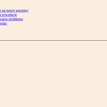
b na nowe przepisy
na rewolucję
zwiążą problemu
esiąc