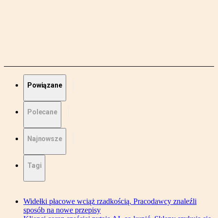
Powiązane
Polecane
Najnowsze
Tagi
Widełki płacowe wciąż rzadkością. Pracodawcy znaleźli
sposób na nowe przepisy