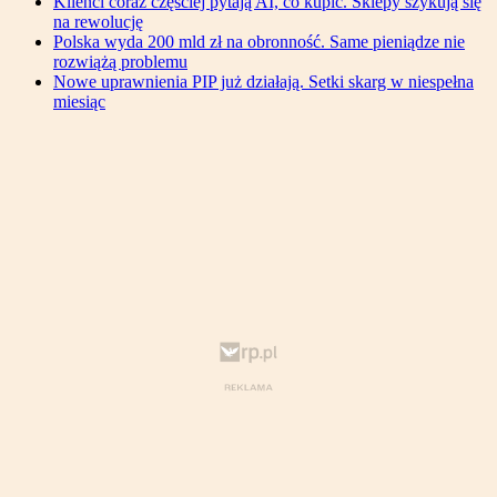
Klienci coraz częściej pytają AI, co kupić. Sklepy szykują się
na rewolucję
Polska wyda 200 mld zł na obronność. Same pieniądze nie
rozwiążą problemu
Nowe uprawnienia PIP już działają. Setki skarg w niespełna
miesiąc