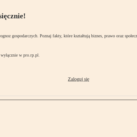
ięcznie!
rognoz gospodarczych. Poznaj fakty, które kształtują biznes, prawo oraz społec
wyłącznie w pro.rp.pl.
Zaloguj się