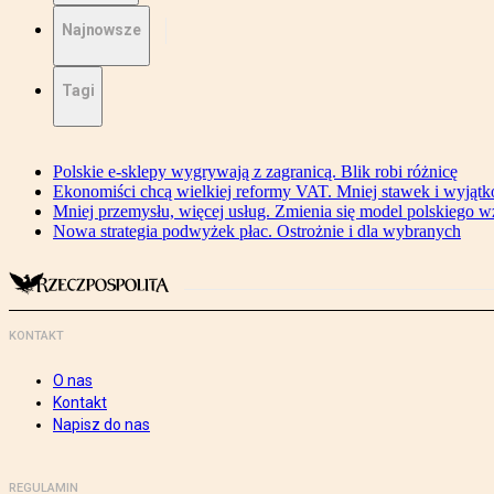
Najnowsze
Tagi
Polskie e-sklepy wygrywają z zagranicą. Blik robi różnicę
Ekonomiści chcą wielkiej reformy VAT. Mniej stawek i wyjąt
Mniej przemysłu, więcej usług. Zmienia się model polskiego w
Nowa strategia podwyżek płac. Ostrożnie i dla wybranych
KONTAKT
O nas
Kontakt
Napisz do nas
REGULAMIN