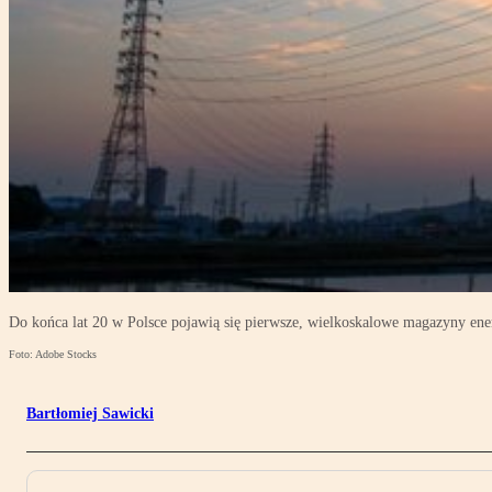
Do końca lat 20 w Polsce pojawią się pierwsze, wielkoskalowe magazyny ene
Foto: Adobe Stocks
Bartłomiej Sawicki