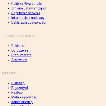
Polityka Prywatności
Zmiana ustawień zgód
Regulamin serwisu
Informacje o nadawcy
Deklaracja dostępności
REKLAMA I PRENUMERATA
Reklama
Ogłoszenia
Prenumerata
Archiwum
PARTNERZY
E-kiosk.pl
E-gazety.pl
Nexto.pl
Mała księgowość
Kancelarierp.pl