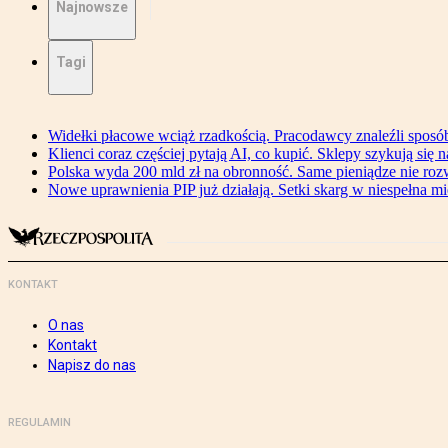
Najnowsze
Tagi
Widełki płacowe wciąż rzadkością. Pracodawcy znaleźli sposó
Klienci coraz częściej pytają AI, co kupić. Sklepy szykują się 
Polska wyda 200 mld zł na obronność. Same pieniądze nie ro
Nowe uprawnienia PIP już działają. Setki skarg w niespełna mi
KONTAKT
O nas
Kontakt
Napisz do nas
REGULAMIN