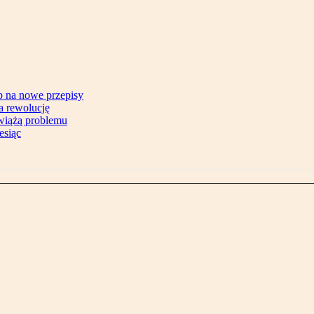
b na nowe przepisy
na rewolucję
zwiążą problemu
esiąc