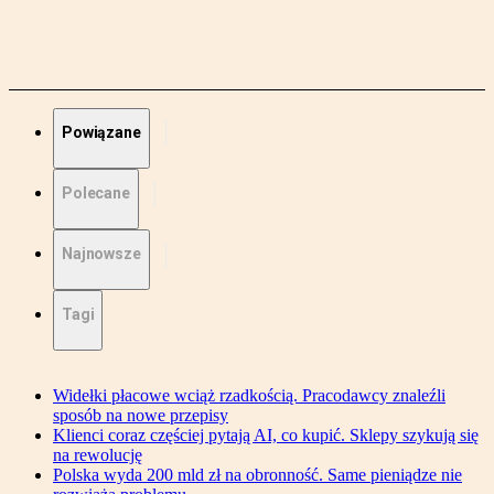
Powiązane
Polecane
Najnowsze
Tagi
Widełki płacowe wciąż rzadkością. Pracodawcy znaleźli
sposób na nowe przepisy
Klienci coraz częściej pytają AI, co kupić. Sklepy szykują się
na rewolucję
Polska wyda 200 mld zł na obronność. Same pieniądze nie