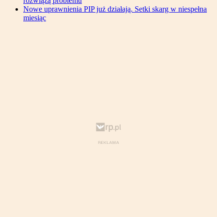
rozwiążą problemu
Nowe uprawnienia PIP już działają. Setki skarg w niespełna
miesiąc