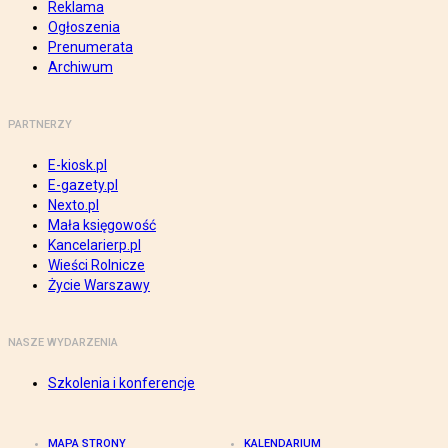
Reklama
Ogłoszenia
Prenumerata
Archiwum
PARTNERZY
E-kiosk.pl
E-gazety.pl
Nexto.pl
Mała księgowość
Kancelarierp.pl
Wieści Rolnicze
Życie Warszawy
NASZE WYDARZENIA
Szkolenia i konferencje
MAPA STRONY
KALENDARIUM