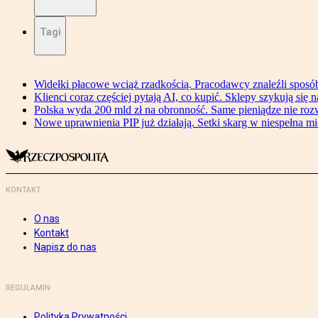
Tagi
Widełki płacowe wciąż rzadkością. Pracodawcy znaleźli sposó
Klienci coraz częściej pytają AI, co kupić. Sklepy szykują się 
Polska wyda 200 mld zł na obronność. Same pieniądze nie ro
Nowe uprawnienia PIP już działają. Setki skarg w niespełna mi
KONTAKT
O nas
Kontakt
Napisz do nas
REGULAMIN
Polityka Prywatności