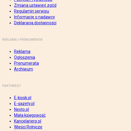
Zmiana ustawień zgód
Regulamin serwisu
Informacje o nadawcy
Deklaracja dostępności
REKLAMA I PRENUMERATA
Reklama
Ogłoszenia
Prenumerata
Archiwum
PARTNERZY
E-kiosk.pl
E-gazety.pl
Nexto.pl
Mała księgowość
Kancelarierp.pl
Wieści Rolnicze