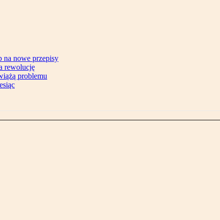
b na nowe przepisy
na rewolucję
zwiążą problemu
esiąc